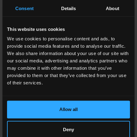
Coveme è onorata di aver appena ricevuto il premio in
Consent
Details
About
riconoscimento dei suoi 5 anni di collaborazione con
PRINTING United Alliance
, ex SGIA, una delle
associazioni più prestigiose nel settore della stampa in
This website uses cookies
tutto il mondo. Con il nostro profondo know-how nei
We use cookies to personalise content and ads, to
film speciali e la nostra presenza di lunga data nel
mercato digitale, serigrafico e casting, Coveme è lieta
provide social media features and to analyse our traffic.
di dare il suo contributo alla crescita di queste
We also share information about your use of our site with
associazioni, credendo fortemente nel beneficio di una
our social media, advertising and analytics partners who
continua cross-fertilization tar gli attori del settore.
may combine it with other information that you’ve
provided to them or that they’ve collected from your use
of their services.
Allow all
Deny