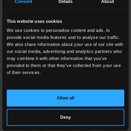
SELEZIONATO TRA LE 15
Consent
Details
About
INNOVAZIONI TOP
This website uses cookies
Coveme, con il nuovo backsheet "Selective" per le celle
bifacciali, si è qualificata tra le prime 15 innovazioni a
We use cookies to personalise content and ads, to
valore aggiunto nel settore fotovoltaico all'interno
provide social media features and to analyse our traffic.
&
della speciale classifica "Techonology Highlights
We also share information about your use of our site with
Award 2017", stilata annualmente da PV Magazine.
our social media, advertising and analytics partners who
may combine it with other information that you’ve
provided to them or that they’ve collected from your use
of their services.
Allow all
Deny