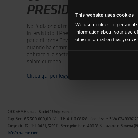
PRESIDENT
This website uses cookies
We use cookies to personalis
Nell'edizione di maggio della rivista fotovoltai
information about your use of
intervistato il Presidente e Fondatore di Coveme
parla di come Coveme abbia resistito a molte te
other information that you’ve
quando ha commercializzato il suo primo backs
abbraccia la sostenibilità e l'importanza di rista
solare europea.
Clicca qui per leggere!
©COVEME s.p.a. - Società Unipersonale
Cap. Soc. € 5.500.000,00 I.V. - R.E.A. GO 68128 - Cod. Fisc.e P.IVA 0249036120
Gregorcic, 16 - Tel. 0481/579911 Sede principale: 40068 S. Lazzaro di Savena (BO) 
info@coveme.com