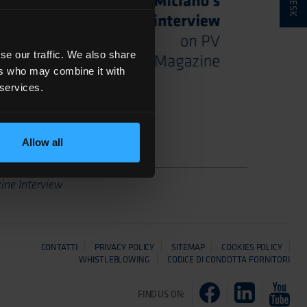
se our traffic. We also share
ers who may combine it with
 services.
Allow all
rview
ne Interview
CONTATTI
PRIVACY POLICY
SITEMAP
COOKIES POLICY
WHISTLEBLOWING
CODICE DI CONDOTTA FORNITORI
FIND US ON: