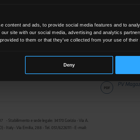
e content and ads, to provide social media features and to analy
ca Global Becky Beetz ha
 our site with our social media, advertising and analytics partn
, Pier Luigi Miciano, che
mpeste solari dagli anni '80,
 provided to them or that they’ve collected from your use of their
heet, di come l'azienda
bilire una catena del valore
Deny
PV Magazine Inte
PV Magazi
PDF
7 - Stabilimento e sede legale: 34170 Gorizia - Via A.
- Italy - Via Emilia, 288 - Tel. 051/6226111 - E-mail: