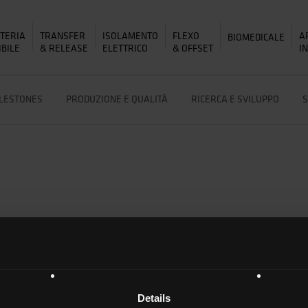
ITERIA
TRANSFER
ISOLAMENTO
FLEXO
A
BIOMEDICALE
&
&
IBILE
RELEASE
ELETTRICO
OFFSET
I
LESTONES
PRODUZIONE E QUALITÀ
RICERCA E SVILUPPO
S
ERVIEW @
 AND
Details